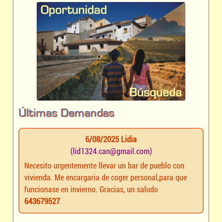
Últimas Demandas
6/08/2025 Lidia
(lid1324.can@gmail.com)
Necesito urgentemente llevar un bar de pueblo con
vivienda. Me encargaria de coger personal,para que
funcionase en invierno. Gracias, un saludo
643679527