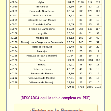
40024
Ayllón
128,85
1196
617
579
40029
Bercimuel
12,16
24
13
11
40039
Campo de San Pedro
37,54
238
129
109
40052
Cedillo de la Torre
23,72
89
48
41
40055
Cilleruelo de San Mamés
9,72
33
20
13
40061
Corral de Ayllón
18,05
77
45
32
40079
Fresno de Cantespino
63,28
265
148
117
40109
Languilla
26,64
84
51
33
40115
Maderuelo
94,12
168
99
69
40130
Montejo de la Vega de la Serrezuela
27,83
146
87
59
40132
Moral de Hornuez
32,48
49
29
20
40154
Pajarejos
8,25
25
13
12
40168
Riaguas de San Bartolomé
11,64
28
19
9
40170
Riaza
149,38
2098
1118
980
40171
Ribota
21,61
48
35
13
40172
Riofrío de Riaza
27,02
45
26
19
40196
Sequera de Fresno
13,30
35
23
12
40212
Valdevacas de Montejo
17,51
30
15
15
40229
Villaverde de Montejo
24,78
27
17
10
779,69
4793
2599
2194
(DESCARGA aquí la tabla completa en .PDF)
¿Estás en la Serranía