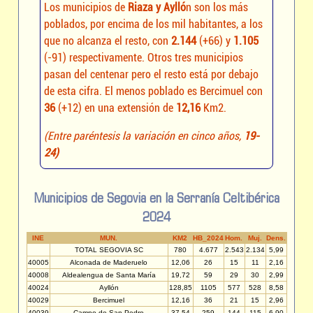
Los municipios de
Riaza y Aylló
n son los más
poblados, por encima de los mil habitantes, a los
que no alcanza el resto, con
2.144
(+66) y
1.105
(-91) respectivamente. Otros tres municipios
pasan del centenar pero el resto está por debajo
de esta cifra. El menos poblado es Bercimuel con
36
(+12) en una extensión de
12,16
Km2.
(Entre paréntesis la variación en cinco años,
19-
24)
Municipios de Segovia en la Serranía Celtibérica
2024
INE
MUN.
KM2
HB_2024
Hom.
Muj.
Dens.
TOTAL SEGOVIA SC
780
4.677
2.543
2.134
5,99
40005
Alconada de Maderuelo
12,06
26
15
11
2,16
40008
Aldealengua de Santa María
19,72
59
29
30
2,99
40024
Ayllón
128,85
1105
577
528
8,58
40029
Bercimuel
12,16
36
21
15
2,96
40039
Campo de San Pedro
37,54
259
144
115
6,90