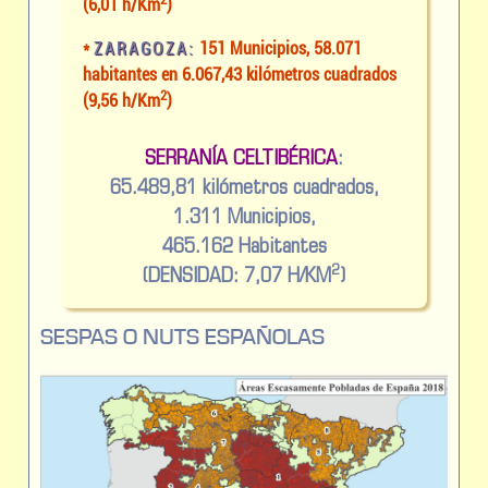
(6,01 h/Km
)
*
ZARAGOZA:
151 Municipios, 58.071
habitantes en 6.067,43 kilómetros cuadrados
2
(9,56 h/Km
)
SERRANÍA CELTIBÉRICA
:
65.489,81
kilómetros cuadrados,
1.311
Municipios,
465.162
Habitantes
2
(DENSIDAD:
7,07 H/KM
)
SESPAS O NUTS ESPAÑOLAS