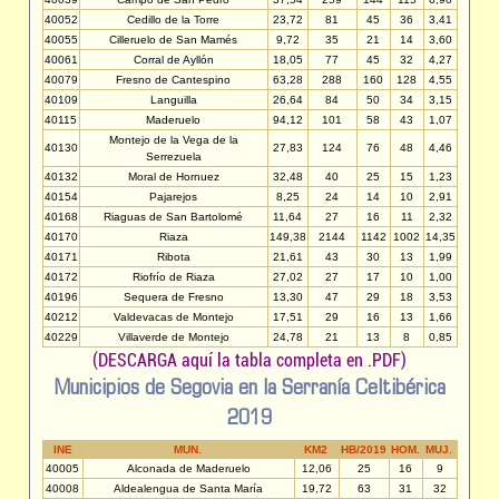
40052
Cedillo de la Torre
23,72
81
45
36
3,41
40055
Cilleruelo de San Mamés
9,72
35
21
14
3,60
40061
Corral de Ayllón
18,05
77
45
32
4,27
40079
Fresno de Cantespino
63,28
288
160
128
4,55
40109
Languilla
26,64
84
50
34
3,15
40115
Maderuelo
94,12
101
58
43
1,07
Montejo de la Vega de la
40130
27,83
124
76
48
4,46
Serrezuela
40132
Moral de Hornuez
32,48
40
25
15
1,23
40154
Pajarejos
8,25
24
14
10
2,91
40168
Riaguas de San Bartolomé
11,64
27
16
11
2,32
40170
Riaza
149,38
2144
1142
1002
14,35
40171
Ribota
21,61
43
30
13
1,99
40172
Riofrío de Riaza
27,02
27
17
10
1,00
40196
Sequera de Fresno
13,30
47
29
18
3,53
40212
Valdevacas de Montejo
17,51
29
16
13
1,66
40229
Villaverde de Montejo
24,78
21
13
8
0,85
(DESCARGA aquí la tabla completa en .PDF)
Municipios de Segovia en la Serranía Celtibérica
2019
INE
MUN.
KM2
HB/2019
HOM.
MUJ.
40005
Alconada de Maderuelo
12,06
25
16
9
40008
Aldealengua de Santa María
19,72
63
31
32