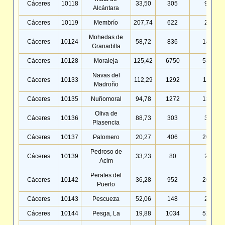
Cáceres
10118
33,50
305
9,10
Alcántara
Cáceres
10119
Membrío
207,74
622
2,99
Mohedas de
Cáceres
10124
58,72
836
14,24
Granadilla
Cáceres
10128
Moraleja
125,42
6750
53,82
Navas del
Cáceres
10133
112,29
1292
11,51
Madroño
Cáceres
10135
Nuñomoral
94,78
1272
13,42
Oliva de
Cáceres
10136
88,73
303
3,41
Plasencia
Cáceres
10137
Palomero
20,27
406
20,03
Pedroso de
Cáceres
10139
33,23
80
2,41
Acim
Perales del
Cáceres
10142
36,28
952
26,24
Puerto
Cáceres
10143
Pescueza
52,06
148
2,84
Cáceres
10144
Pesga, La
19,88
1034
52,00