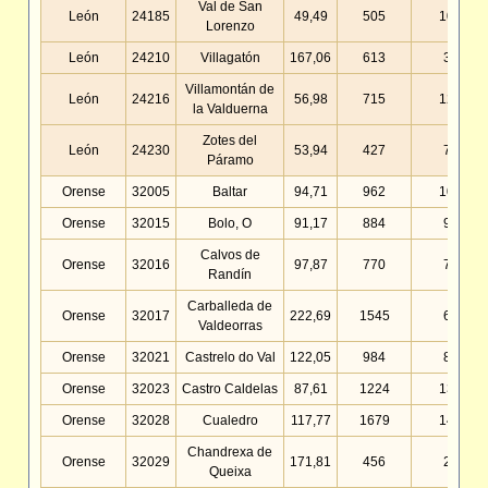
Val de San
León
24185
49,49
505
10,20
Lorenzo
León
24210
Villagatón
167,06
613
3,67
Villamontán de
León
24216
56,98
715
12,55
la Valduerna
Zotes del
León
24230
53,94
427
7,92
Páramo
Orense
32005
Baltar
94,71
962
10,16
Orense
32015
Bolo, O
91,17
884
9,70
Calvos de
Orense
32016
97,87
770
7,87
Randín
Carballeda de
Orense
32017
222,69
1545
6,94
Valdeorras
Orense
32021
Castrelo do Val
122,05
984
8,06
Orense
32023
Castro Caldelas
87,61
1224
13,97
Orense
32028
Cualedro
117,77
1679
14,26
Chandrexa de
Orense
32029
171,81
456
2,65
Queixa