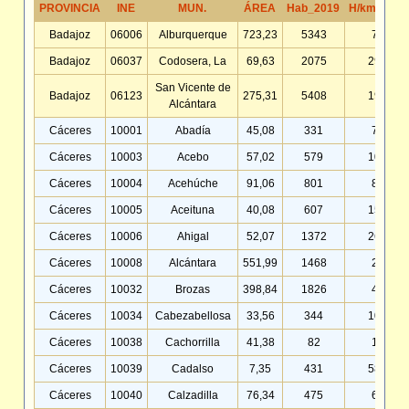
PROVINCIA
INE
MUN.
ÁREA
Hab_2019
H/km2_201
Badajoz
06006
Alburquerque
723,23
5343
7,39
Badajoz
06037
Codosera, La
69,63
2075
29,80
San Vicente de
Badajoz
06123
275,31
5408
19,64
Alcántara
Cáceres
10001
Abadía
45,08
331
7,34
Cáceres
10003
Acebo
57,02
579
10,15
Cáceres
10004
Acehúche
91,06
801
8,80
Cáceres
10005
Aceituna
40,08
607
15,15
Cáceres
10006
Ahigal
52,07
1372
26,35
Cáceres
10008
Alcántara
551,99
1468
2,66
Cáceres
10032
Brozas
398,84
1826
4,58
Cáceres
10034
Cabezabellosa
33,56
344
10,25
Cáceres
10038
Cachorrilla
41,38
82
1,98
Cáceres
10039
Cadalso
7,35
431
58,61
Cáceres
10040
Calzadilla
76,34
475
6,22