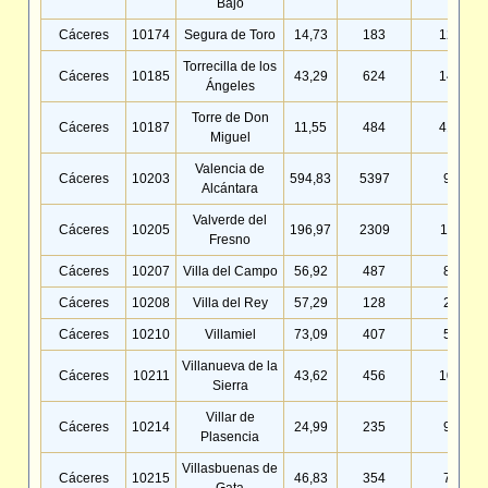
Bajo
Cáceres
10174
Segura de Toro
14,73
183
12,42
Torrecilla de los
Cáceres
10185
43,29
624
14,41
Ángeles
Torre de Don
Cáceres
10187
11,55
484
41,90
Miguel
Valencia de
Cáceres
10203
594,83
5397
9,07
Alcántara
Valverde del
Cáceres
10205
196,97
2309
11,72
Fresno
Cáceres
10207
Villa del Campo
56,92
487
8,56
Cáceres
10208
Villa del Rey
57,29
128
2,23
Cáceres
10210
Villamiel
73,09
407
5,57
Villanueva de la
Cáceres
10211
43,62
456
10,45
Sierra
Villar de
Cáceres
10214
24,99
235
9,40
Plasencia
Villasbuenas de
Cáceres
10215
46,83
354
7,56