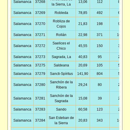
Salamanca
37268
13,06
112
8,57
la Sierra, La
Salamanca
37269
Robleda
78,85
492
6,24
Robliza de
Salamanca
37270
21,83
198
9,07
Cojos
Salamanca
37271
Rollán
22,98
371
16,15
Saelices el
Salamanca
37272
45,55
150
3,29
Chico
Salamanca
37273
Sagrada, La
40,83
95
2,33
Salamanca
37275
Saldeana
20,69
105
5,07
Salamanca
37279
Sancti-Spíritus
141,90
804
5,67
Sanchón de la
Salamanca
37280
29,24
80
2,74
Ribera
Sanchón de la
Salamanca
37281
15,08
39
2,59
Sagrada
Salamanca
37283
Sando
60,58
123
2,03
San Esteban de
Salamanca
37284
20,83
343
16,47
la Sierra