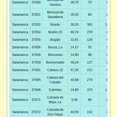
Berrocal de
Salamanca
37050
38,70
70
1,81
Huebra
Berrocal de
Salamanca
37051
30,55
84
2,75
Salvatierra
Salamanca
37052
Boada
30,20
302
10,00
Salamanca
37054
Bodón, El
60,74
270
4,45
Salamanca
37055
Bogajo
32,91
134
4,07
Salamanca
37056
Bouza, La
14,57
55
3,77
Salamanca
37058
Brincones
14,90
58
3,89
Salamanca
37059
Buenamadre
59,24
127
2,14
Salamanca
37061
Cabaco, El
47,35
221
4,67
Cabeza del
Salamanca
37065
44,98
279
6,20
Caballo
Salamanca
37068
Cabrillas
24,85
370
14,89
Calzada de
Salamanca
37071
9,46
86
9,09
Béjar, La
Calzada de
Salamanca
37072
44,09
152
3,45
Don Diego