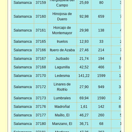
Herguijuela del
Salamanca
37159
25,69
80
3,11
Campo
Hinojosa de
Salamanca
37160
92,98
659
7,09
Duero
Horcajo de
Salamanca
37161
29,98
138
4,60
Montemayor
Salamanca
37165
Iruelos
12,93
33
2,55
Salamanca
37166
Ituero de Azaba
27,46
214
7,79
Salamanca
37167
Juzbado
21,74
194
8,92
Salamanca
37168
Lagunilla
42,52
466
10,96
Salamanca
37170
Ledesma
141,22
1599
11,32
Linares de
Salamanca
37172
27,90
949
34,02
Riofrío
Salamanca
37173
Lumbrales
69,94
1590
22,73
Salamanca
37176
Madroñal
1,61
142
88,41
Salamanca
37177
Maíllo, El
46,27
260
5,62
Salamanca
37180
Manzano, El
36,71
68
1,85