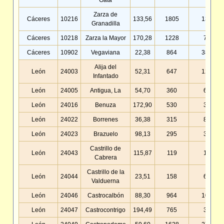
Gata
Zarza de
Cáceres
10216
133,56
1805
13,51
Granadilla
Cáceres
10218
Zarza la Mayor
170,28
1228
7,21
Cáceres
10902
Vegaviana
22,38
864
38,61
Alija del
León
24003
52,31
647
12,37
Infantado
León
24005
Antigua, La
54,70
360
6,58
León
24016
Benuza
172,90
530
3,07
León
24022
Borrenes
36,38
315
8,66
León
24023
Brazuelo
98,13
295
3,01
Castrillo de
León
24043
115,87
119
1,03
Cabrera
Castrillo de la
León
24044
23,51
158
6,72
Valduerna
León
24046
Castrocalbón
88,30
964
10,92
León
24047
Castrocontrigo
194,49
765
3,93