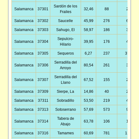
Sardón de los
Salamanca
37301
32,46
88
2,71
Frailes
Salamanca
37302
Saucelle
45,99
276
6,00
Salamanca
37303
Sahugo, El
58,97
186
3,15
Sepulcro-
Salamanca
37304
39,95
176
4,41
Hilario
Salamanca
37305
Sequeros
6,27
237
37,80
Serradilla del
Salamanca
37306
80,54
261
3,24
Arroyo
Serradilla del
Salamanca
37307
67,52
155
2,30
Llano
Salamanca
37309
Sierpe, La
14,86
40
2,69
Salamanca
37311
Sobradillo
53,50
219
4,09
Salamanca
37313
Sotoserrano
57,69
573
9,93
Tabera de
Salamanca
37314
63,78
106
1,66
Abajo
Salamanca
37316
Tamames
60,69
781
12,87