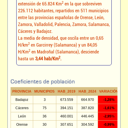
2
extensión de 65.824 Km
en la que sobreviven
226.112 habitantes, repartidos en 511 municipios
entre las provincias españolas de Orense, León,
Zamora, Valladolid, Palencia, Zamora, Salamanca,
Cáceres y Badajoz.
La media de densidad, que oscila entre un 0,65
2
H/km
en Garcirrey (Salamanca) y un 84,05
2
H/Km
en Madroñal (Salamanca), desciende
2
hasta un
3,44 hab/Km
.
Coeficientes de población
PROVINCIA
MUNICIPIOS
HAB_2019
HAB_2024
VARIACIÓN
HAB
Badajoz
3
673.559
664.970
-1,28%
Cáceres
75
394.151
387.820
-1,61%
León
36
460.001
446.445
-2,95
%
Orense
30
307.651
304.592
-0,99%