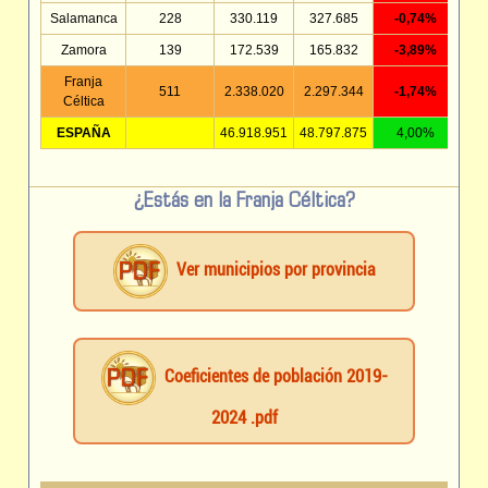
Salamanca
228
330.119
327.685
-0,74%
Zamora
139
172.539
165.832
-3,89%
Franja
511
2.338.020
2.297.344
-1,74%
Céltica
ESPAÑA
46.918.951
48.797.875
4,00%
¿Estás en la Franja Céltica?
Ver municipios por provincia
Coeficientes de población 2019-
2024 .pdf