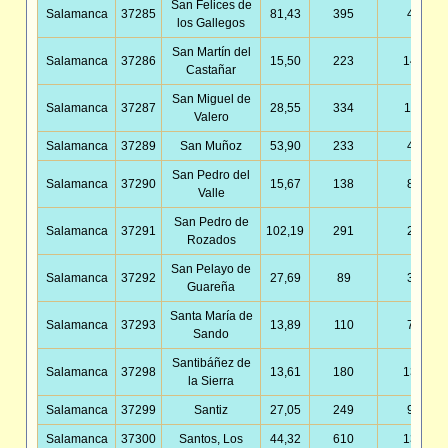
San Felices de
Salamanca
37285
81,43
395
4,85
los Gallegos
San Martín del
Salamanca
37286
15,50
223
14,38
Castañar
San Miguel de
Salamanca
37287
28,55
334
11,70
Valero
Salamanca
37289
San Muñoz
53,90
233
4,32
San Pedro del
Salamanca
37290
15,67
138
8,81
Valle
San Pedro de
Salamanca
37291
102,19
291
2,85
Rozados
San Pelayo de
Salamanca
37292
27,69
89
3,21
Guareña
Santa María de
Salamanca
37293
13,89
110
7,92
Sando
Santibáñez de
Salamanca
37298
13,61
180
13,23
la Sierra
Salamanca
37299
Santiz
27,05
249
9,20
Salamanca
37300
Santos, Los
44,32
610
13,76