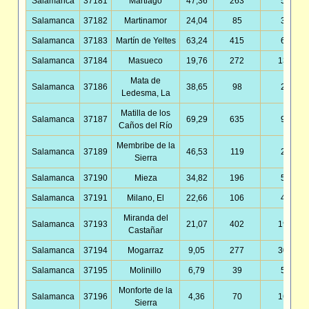
Salamanca
37181
Martiago
47,36
263
5,55
Salamanca
37182
Martinamor
24,04
85
3,54
Salamanca
37183
Martín de Yeltes
63,24
415
6,56
Salamanca
37184
Masueco
19,76
272
13,77
Mata de
Salamanca
37186
38,65
98
2,54
Ledesma, La
Matilla de los
Salamanca
37187
69,29
635
9,16
Caños del Río
Membribe de la
Salamanca
37189
46,53
119
2,56
Sierra
Salamanca
37190
Mieza
34,82
196
5,63
Salamanca
37191
Milano, El
22,66
106
4,68
Miranda del
Salamanca
37193
21,07
402
19,08
Castañar
Salamanca
37194
Mogarraz
9,05
277
30,61
Salamanca
37195
Molinillo
6,79
39
5,75
Monforte de la
Salamanca
37196
4,36
70
16,05
Sierra