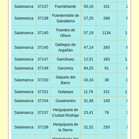
Salamanca
37137
Fuenteliante
50,16
101
2,01
Fuenterroble de
Salamanca
37138
27,25
268
9,84
Salvatierra
Fuentes de
Salamanca
37140
57,19
1134
19,83
Oñoro
Gallegos de
Salamanca
37145
47,14
283
6,00
Argañán
Salamanca
37147
Garcibuey
12,51
183
14,63
Salamanca
37149
Garcirrey
84,25
61
0,72
Gejuelo del
Salamanca
37150
43,33
38
0,88
Barro
Salamanca
37151
Golpejas
11,79
151
12,81
Salamanca
37154
Guadramiro
31,48
140
4,45
Herguijuela de
Salamanca
37157
23,41
78
3,33
Ciudad Rodrigo
Herguijuela de
Salamanca
37158
31,52
250
7,93
la Sierra