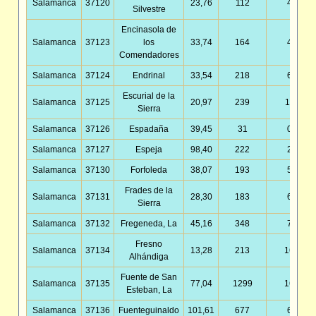
Salamanca
37120
23,76
112
4,71
Silvestre
Encinasola de
Salamanca
37123
los
33,74
164
4,86
Comendadores
Salamanca
37124
Endrinal
33,54
218
6,50
Escurial de la
Salamanca
37125
20,97
239
11,40
Sierra
Salamanca
37126
Espadaña
39,45
31
0,79
Salamanca
37127
Espeja
98,40
222
2,26
Salamanca
37130
Forfoleda
38,07
193
5,07
Frades de la
Salamanca
37131
28,30
183
6,47
Sierra
Salamanca
37132
Fregeneda, La
45,16
348
7,71
Fresno
Salamanca
37134
13,28
213
16,03
Alhándiga
Fuente de San
Salamanca
37135
77,04
1299
16,86
Esteban, La
Salamanca
37136
Fuenteguinaldo
101,61
677
6,66