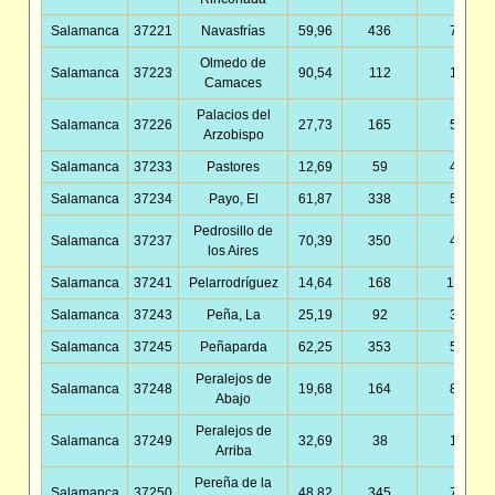
Salamanca
37221
Navasfrías
59,96
436
7,27
Olmedo de
Salamanca
37223
90,54
112
1,24
Camaces
Palacios del
Salamanca
37226
27,73
165
5,95
Arzobispo
Salamanca
37233
Pastores
12,69
59
4,65
Salamanca
37234
Payo, El
61,87
338
5,46
Pedrosillo de
Salamanca
37237
70,39
350
4,97
los Aires
Salamanca
37241
Pelarrodríguez
14,64
168
11,48
Salamanca
37243
Peña, La
25,19
92
3,65
Salamanca
37245
Peñaparda
62,25
353
5,67
Peralejos de
Salamanca
37248
19,68
164
8,33
Abajo
Peralejos de
Salamanca
37249
32,69
38
1,16
Arriba
Pereña de la
Salamanca
37250
48,82
345
7,07