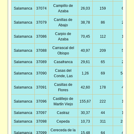
Campillo de
Salamanca
37074
26,03
159
6,11
Azaba
Canillas de
Salamanca
37079
38,78
86
2,22
Abajo
Carpio de
Salamanca
37086
70,45
112
1,59
Azaba
Carrascal del
Salamanca
37088
40,97
209
5,10
Obispo
Salamanca
37089
Casafranca
29,61
65
2,20
Casas del
Salamanca
37090
1,26
69
54,67
Conde, Las
Casillas de
Salamanca
37091
42,60
178
4,18
Flores
Castillejo de
Salamanca
37096
155,67
222
1,43
Martín Viejo
Salamanca
37097
Castraz
30,37
44
1,45
Salamanca
37098
Cepeda
10,73
311
28,97
Cereceda de la
Salamanca
37099
15,48
64
4,13