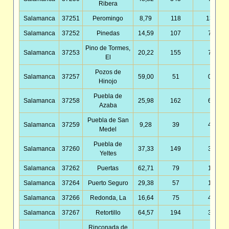
Ribera
Salamanca
37251
Peromingo
8,79
118
13,42
Salamanca
37252
Pinedas
14,59
107
7,33
Pino de Tormes,
Salamanca
37253
20,22
155
7,66
El
Pozos de
Salamanca
37257
59,00
51
0,86
Hinojo
Puebla de
Salamanca
37258
25,98
162
6,24
Azaba
Puebla de San
Salamanca
37259
9,28
39
4,20
Medel
Puebla de
Salamanca
37260
37,33
149
3,99
Yeltes
Salamanca
37262
Puertas
62,71
79
1,26
Salamanca
37264
Puerto Seguro
29,38
57
1,94
Salamanca
37266
Redonda, La
16,64
75
4,51
Salamanca
37267
Retortillo
64,57
194
3,00
Rinconada de