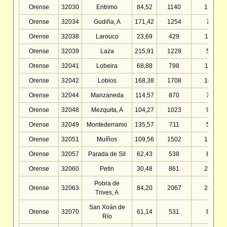
Orense
32030
Entrimo
84,52
1140
13,49
Orense
32034
Gudiña, A
171,42
1254
7,32
Orense
32038
Larouco
23,69
429
18,11
Orense
32039
Laza
215,91
1228
5,69
Orense
32041
Lobeira
68,88
798
11,58
Orense
32042
Lobios
168,38
1708
10,14
Orense
32044
Manzaneda
114,57
870
7,59
Orense
32048
Mezquita, A
104,27
1023
9,81
Orense
32049
Montederramo
135,57
711
5,24
Orense
32051
Muíños
109,56
1502
13,71
Orense
32057
Parada de Sil
62,43
538
8,62
Orense
32060
Petín
30,48
861
28,25
Pobra de
Orense
32063
84,20
2067
24,55
Trives, A
San Xoán de
Orense
32070
61,14
531
8,68
Río