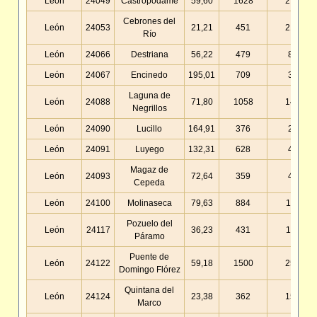
León
24049
Castropodame
59,60
1628
27,31
Cebrones del
León
24053
21,21
451
21,26
Río
León
24066
Destriana
56,22
479
8,52
León
24067
Encinedo
195,01
709
3,64
Laguna de
León
24088
71,80
1058
14,73
Negrillos
León
24090
Lucillo
164,91
376
2,28
León
24091
Luyego
132,31
628
4,75
Magaz de
León
24093
72,64
359
4,94
Cepeda
León
24100
Molinaseca
79,63
884
11,10
Pozuelo del
León
24117
36,23
431
11,90
Páramo
Puente de
León
24122
59,18
1500
25,35
Domingo Flórez
Quintana del
León
24124
23,38
362
15,48
Marco