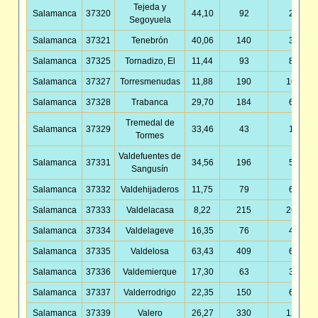
Tejeda y
Salamanca
37320
44,10
92
2,09
Segoyuela
Salamanca
37321
Tenebrón
40,06
140
3,49
Salamanca
37325
Tornadizo, El
11,44
93
8,13
Salamanca
37327
Torresmenudas
11,88
190
16,00
Salamanca
37328
Trabanca
29,70
184
6,20
Tremedal de
Salamanca
37329
33,46
43
1,29
Tormes
Valdefuentes de
Salamanca
37331
34,56
196
5,67
Sangusín
Salamanca
37332
Valdehijaderos
11,75
79
6,72
Salamanca
37333
Valdelacasa
8,22
215
26,17
Salamanca
37334
Valdelageve
16,35
76
4,65
Salamanca
37335
Valdelosa
63,43
409
6,45
Salamanca
37336
Valdemierque
17,30
63
3,64
Salamanca
37337
Valderrodrigo
22,35
150
6,71
Salamanca
37339
Valero
26,27
330
12,56