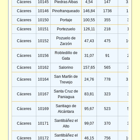
Cáceres
10145
Piedras Albas
4,54
147
32,41
Cáceres
10146
Pinofranqueado
146,84
1736
11,82
Cáceres
10150
Portaje
100,55
355
3,53
Cáceres
10151
Portezuelo
126,11
218
1,73
Pozuelo de
Cáceres
10152
47,43
475
10,02
Zarzón
Robledillo de
Cáceres
10156
31,07
91
2,93
Gata
Cáceres
10162
Salorino
157,65
565
3,58
San Martín de
Cáceres
10164
24,76
778
31,42
Trevejo
Santa Cruz de
Cáceres
10167
83,81
323
3,85
Paniagua
Santiago de
Cáceres
10169
95,67
523
5,47
Alcántara
Santibáñez el
Cáceres
10171
99,07
370
3,73
Alto
Santibáñez el
Cáceres
10172
46,15
756
16,38