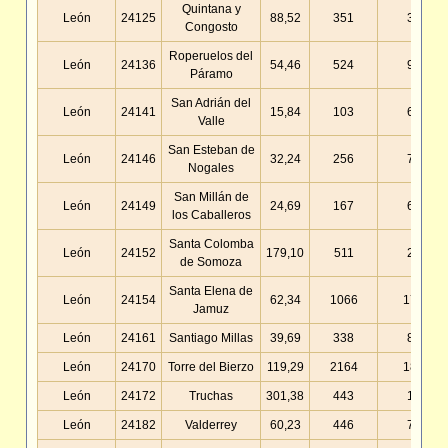
Quintana y
León
24125
88,52
351
3,97
Congosto
Roperuelos del
León
24136
54,46
524
9,62
Páramo
San Adrián del
León
24141
15,84
103
6,50
Valle
San Esteban de
León
24146
32,24
256
7,94
Nogales
San Millán de
León
24149
24,69
167
6,76
los Caballeros
Santa Colomba
León
24152
179,10
511
2,85
de Somoza
Santa Elena de
León
24154
62,34
1066
17,10
Jamuz
León
24161
Santiago Millas
39,69
338
8,52
León
24170
Torre del Bierzo
119,29
2164
18,14
León
24172
Truchas
301,38
443
1,47
León
24182
Valderrey
60,23
446
7,40