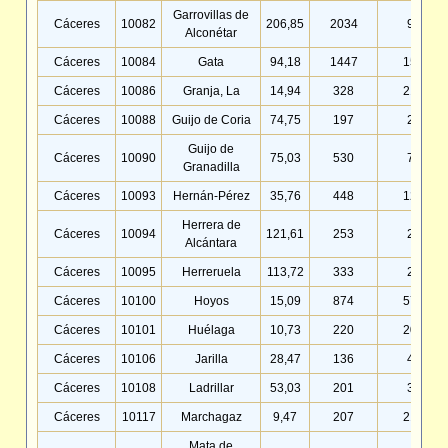
Garrovillas de
Cáceres
10082
206,85
2034
9,83
Alconétar
Cáceres
10084
Gata
94,18
1447
15,36
Cáceres
10086
Granja, La
14,94
328
21,95
Cáceres
10088
Guijo de Coria
74,75
197
2,64
Guijo de
Cáceres
10090
75,03
530
7,06
Granadilla
Cáceres
10093
Hernán-Pérez
35,76
448
12,53
Herrera de
Cáceres
10094
121,61
253
2,08
Alcántara
Cáceres
10095
Herreruela
113,72
333
2,93
Cáceres
10100
Hoyos
15,09
874
57,90
Cáceres
10101
Huélaga
10,73
220
20,50
Cáceres
10106
Jarilla
28,47
136
4,78
Cáceres
10108
Ladrillar
53,03
201
3,79
Cáceres
10117
Marchagaz
9,47
207
21,85
Mata de