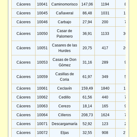
Cáceres
10041
Caminomorisco
147,06
1194
8,12
Cáceres
10045
Cañaveral
86,48
1031
11,92
Cáceres
10046
Carbajo
27,94
200
7,16
Casar de
Cáceres
10050
36,91
1133
30,69
Palomero
Casares de las
Cáceres
10051
20,75
417
20,10
Hurdes
Casas de Don
Cáceres
10053
31,16
289
9,28
Gómez
Casillas de
Cáceres
10059
61,97
349
5,63
Coria
Cáceres
10061
Ceclavín
159,49
1840
11,54
Cáceres
10062
Cedillo
61,56
440
7,15
Cáceres
10063
Cerezo
18,14
165
9,10
Cáceres
10064
Cilleros
208,73
1624
7,78
Cáceres
10071
Descargamaría
52,92
123
2,32
Cáceres
10072
Eljas
32,55
908
27,90