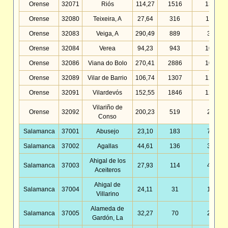
Orense
32071
Riós
114,27
1516
13,27
Orense
32080
Teixeira, A
27,64
316
11,43
Orense
32083
Veiga, A
290,49
889
3,06
Orense
32084
Verea
94,23
943
10,01
Orense
32086
Viana do Bolo
270,41
2886
10,67
Orense
32089
Vilar de Barrio
106,74
1307
12,24
Orense
32091
Vilardevós
152,55
1846
12,10
Vilariño de
Orense
32092
200,23
519
2,59
Conso
Salamanca
37001
Abusejo
23,10
183
7,92
Salamanca
37002
Agallas
44,61
136
3,05
Ahigal de los
Salamanca
37003
27,93
114
4,08
Aceiteros
Ahigal de
Salamanca
37004
24,11
31
1,29
Villarino
Alameda de
Salamanca
37005
32,27
70
2,17
Gardón, La