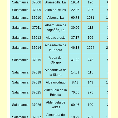
Salamanca
37006
Alamedilla, La
19,34
126
6,52
Salamanca
37009
Alba de Yeltes
22,36
207
9,26
Salamanca
37010
Alberca, La
60,73
1081
17,80
Alberguería de
Salamanca
37011
30,06
112
3,73
Argañán, La
Salamanca
37013
Aldeacipreste
37,17
109
2,93
Aldeadávila de
Salamanca
37014
46,18
1224
26,50
la Ribera
Aldea del
Salamanca
37015
41,92
243
5,80
Obispo
Aldeanueva de
Salamanca
37018
14,51
115
7,93
la Sierra
Salamanca
37019
Aldearrodrigo
8,41
143
16,99
Aldehuela de la
Salamanca
37025
70,65
275
3,89
Bóveda
Aldehuela de
Salamanca
37026
60,46
190
3,14
Yeltes
Almenara de
Salamanca
37027
19,29
262
13,58