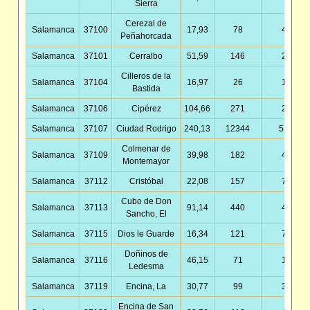
Sierra
Cerezal de
Salamanca
37100
17,93
78
4,35
Peñahorcada
Salamanca
37101
Cerralbo
51,59
146
2,83
Cilleros de la
Salamanca
37104
16,97
26
1,53
Bastida
Salamanca
37106
Cipérez
104,66
271
2,59
Salamanca
37107
Ciudad Rodrigo
240,13
12344
51,41
Colmenar de
Salamanca
37109
39,98
182
4,55
Montemayor
Salamanca
37112
Cristóbal
22,08
157
7,11
Cubo de Don
Salamanca
37113
91,14
440
4,83
Sancho, El
Salamanca
37115
Dios le Guarde
16,34
121
7,41
Doñinos de
Salamanca
37116
46,15
71
1,54
Ledesma
Salamanca
37119
Encina, La
30,77
99
3,22
Encina de San