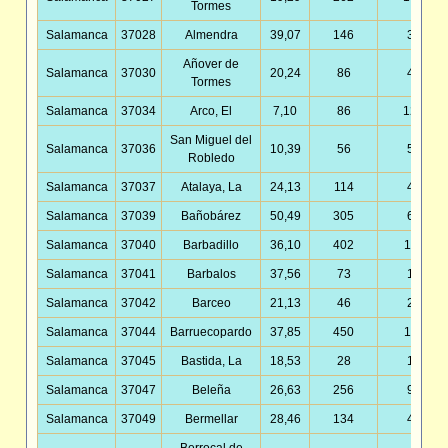
Tormes
Salamanca
37028
Almendra
39,07
146
3,74
Añover de
Salamanca
37030
20,24
86
4,25
Tormes
Salamanca
37034
Arco, El
7,10
86
12,12
San Miguel del
Salamanca
37036
10,39
56
5,39
Robledo
Salamanca
37037
Atalaya, La
24,13
114
4,72
Salamanca
37039
Bañobárez
50,49
305
6,04
Salamanca
37040
Barbadillo
36,10
402
11,14
Salamanca
37041
Barbalos
37,56
73
1,94
Salamanca
37042
Barceo
21,13
46
2,18
Salamanca
37044
Barruecopardo
37,85
450
11,89
Salamanca
37045
Bastida, La
18,53
28
1,51
Salamanca
37047
Beleña
26,63
256
9,61
Salamanca
37049
Bermellar
28,46
134
4,71