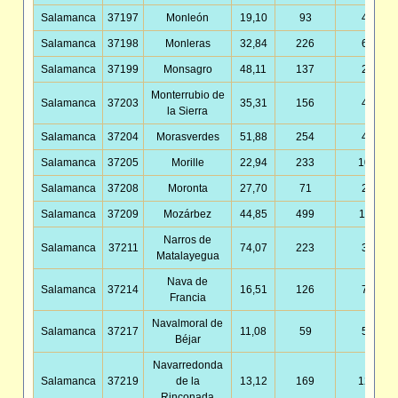
Salamanca
37197
Monleón
19,10
93
4,87
Salamanca
37198
Monleras
32,84
226
6,88
Salamanca
37199
Monsagro
48,11
137
2,85
Monterrubio de
Salamanca
37203
35,31
156
4,42
la Sierra
Salamanca
37204
Morasverdes
51,88
254
4,90
Salamanca
37205
Morille
22,94
233
10,16
Salamanca
37208
Moronta
27,70
71
2,56
Salamanca
37209
Mozárbez
44,85
499
11,13
Narros de
Salamanca
37211
74,07
223
3,01
Matalayegua
Nava de
Salamanca
37214
16,51
126
7,63
Francia
Navalmoral de
Salamanca
37217
11,08
59
5,33
Béjar
Navarredonda
Salamanca
37219
de la
13,12
169
12,88
Rinconada